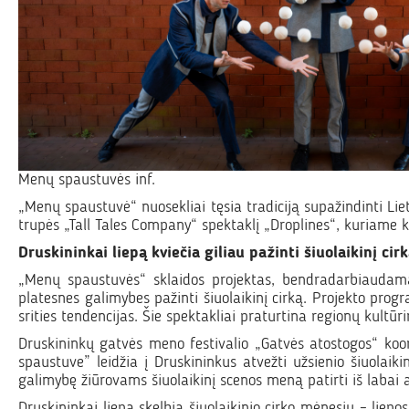
Menų spaustuvės inf.
„Menų spaustuvė“ nuosekliai tęsia tradiciją supažindinti Lie
trupės „Tall Tales Company“ spektaklį „Droplines“, kuriame k
Druskininkai liepą kviečia giliau pažinti šiuolaikinį cir
„Menų spaustuvės“ sklaidos projektas, bendradarbiaudamas
platesnes galimybes pažinti šiuolaikinį cirką. Projekto progr
srities tendencijas. Šie spektakliai praturtina regionų kultūr
Druskininkų gatvės meno festivalio „Gatvės atostogos“ koo
spaustuve” leidžia į Druskininkus atvežti užsienio šiuolaik
galimybę žiūrovams šiuolaikinį scenos meną patirti iš labai ar
Druskininkai liepą skelbia šiuolaikinio cirko mėnesiu – liepo