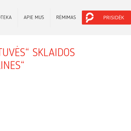
PRISIDĖK
OTEKA
APIE MUS
RĖMIMAS
TUVĖS“ SKLAIDOS
INES“