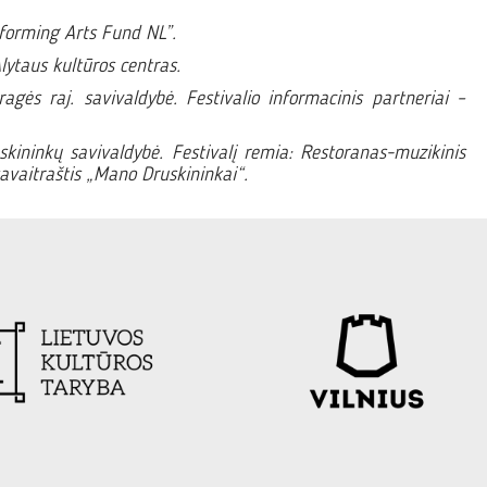
rforming Arts Fund NL”.
lytaus kultūros centras.
ragės raj. savivaldybė. Festivalio informacinis partneriai –
uskininkų savivaldybė. Festivalį remia: Restoranas-muzikinis
savaitraštis „Mano Druskininkai“.