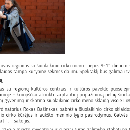
tuvos regionus su šiuolaikiniu cirko menu. Liepos 9–11 dienomis
laidos tampa kūrybine sėkmės dalimi. Spektaklį bus galima išvys
ką
 su regionų kultūros centrais ir kultūros paveldo puoselėjim
amoje – kruopščiai atrinkti tarptautinį pripažinimą pelnę šiuola
inį gyvenimą ir skatina šiuolaikinio cirko meno sklaidą visoje Lie
rdinatorius Rokas Bašinskas pabrėžia šiuolaikinio cirko sklai
inio cirko kūrėjus ir aukšto meninio lygio pasirodymus. Gatvės
ti”, – sako jis.
s 11-ąją miesto gyventojai ir svečiai turės galimybę stebėti ne