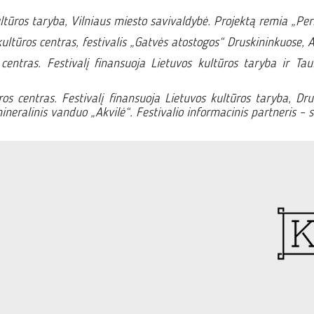
ltūros taryba, Vilniaus miesto savivaldybė. Projektą remia „Pe
ultūros centras, festivalis „Gatvės atostogos“ Druskininkuose, A
centras. Festivalį finansuoja Lietuvos kultūros taryba ir Tau
os centras. Festivalį finansuoja Lietuvos kultūros taryba, Dr
neralinis vanduo „Akvilė“. Festivalio informacinis partneris – 