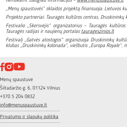
nemokami. Daugiau informacijos –
www.menuspaustuve.lt
„Menų spaustuvės“ sklaidos projektą finansuoja: Lietuvos ku
Projekto partneriai: Tauragės kultūros centras, Druskininkų k
Festivalio „Skersvėjis“ organizatorius – Tauragės kultūros 
Tauragės radijas ir naujienų portalas
taurageszinios.lt
Festivalį „Gatvės atostogos“ organizuoja Druskininkų kultūr
klubas „Druskininkų kolonada“, viešbutis „Europa Royale“, mi
Menų spaustuvė
Šiltadaržio g. 6, 01124 Vilnius
+370 5 204 0832
info@menuspaustuve.lt
Privatumo ir slapukų politika