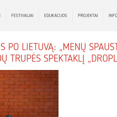
I
FESTIVALIAI
EDUKACIJOS
PROJEKTAI
INF
AUS PO LIETUVĄ: „MENŲ SPAUS
Ų TRUPĖS SPEKTAKLĮ „DROPL