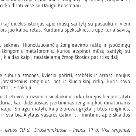
o cirko dirbtuvėse su Džiugu Kunsmanu.
irką: dideles istorijas apie mūsų santykį su pasauliu ir vieni
nors juo kalba retas. Kurdama spektaklius, trupė kuria savitą
ų sėkmės. Hipnotizuojančių žongliravimo raštų ir įspūdingų
aiškingomis metaforomis, kurios atspindi mūsų santykį su
 klaidas kaip į neatsiejamą žmogiškosios patirties dalį.
suburia žmones, kviečia patirti, stebėtis ir atrasti naujus
rastesnius renginius, bet ir šiuolaikinį cirką, kuris savo
tą“, – sako ji.
Lietuvos ir užsienio šiuolaikinio cirko kūrėjus bei pristatyti
riduria, kad didžiausiais įvertinimas renginių koordinatoriams
naujo. Smagu matyti, kaip žiūrovai grįžta į kitus renginius,
t ir svarbia Alytaus vasaros dalimi”, – mintimis apie sklaidos
– liepos 10 d., Druskininkuose – liepos 11 d. Visi renginiai