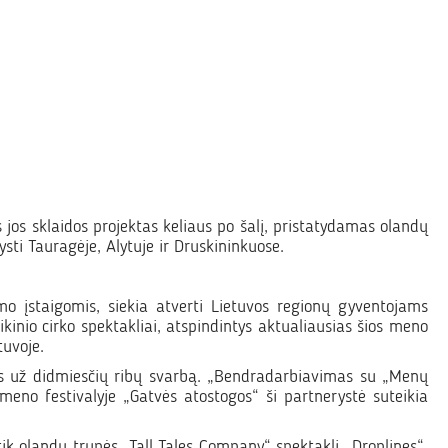
 jos sklaidos projektas keliaus po šalį, pristatydamas olandų
ti Tauragėje, Alytuje ir Druskininkuose.
o įstaigomis, siekia atverti Lietuvos regionų gyventojams
ikinio cirko spektakliai, atspindintys aktualiausias šios meno
tuvoje.
dos už didmiesčių ribų svarbą. „Bendradarbiavimas su „Menų
 meno festivalyje „Gatvės atostogos“ ši partnerystė suteikia
 tik olandų trupės „Tall Tales Company“ spektaklį „Droplines“,