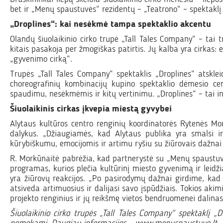
bet ir „Menų spaustuvės“ rezidentų – „Teatrono“ – spektaklį
„Droplines“: kai nesėkmė tampa spektaklio akcentu
Olandų šiuolaikinio cirko trupė „Tall Tales Company“ – tai tr
kitais pasakoja per žmogiškas patirtis. Jų kalba yra cirkas:
„gyvenimo cirką“.
Trupės „Tall Tales Company“ spektaklis „Droplines“ atskle
choreografinių kombinacijų kupino spektaklio dėmesio ce
spaudimu, nesėkmėmis ir kitų vertinimu. „Droplines“ – tai in
Šiuolaikinis cirkas įkvepia miestą gyvybei
Alytaus kultūros centro renginių koordinatorės Rytenės Mor
dalykus. „Džiaugiamės, kad Alytaus publika yra smalsi ir 
kūrybiškumu, emocijomis ir artimu ryšiu su žiūrovais dažnai 
R. Morkūnaitė pabrėžia, kad partnerystė su „Menų spaustuve“ y
programas, kurios plečia kultūrinį miesto gyvenimą ir leidžia
yra žiūrovų reakcijos. „Po pasirodymų dažnai girdime, kad ž
atsiveda artimuosius ir dalijasi savo įspūdžiais. Tokios akim
projekto renginius ir jų reikšmę vietos bendruomenei dalinas
Šiuolaikinio cirko trupės „Tall Tales Company“ spektaklį „D