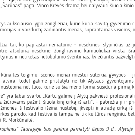
 „Šarūnas“ pagal Vinco Krėvės dramą bei dalyvauti šiuolaikini
ys aukščiausio lygio žonglieriai, kurie kuria savitą gyvenimo c
 emocijas ir vaizduotę žadinantis menas, suprantamas visiems, 
idžia tai, ko paprastai nematome – nesėkmes, slypinčias už j
ntre atsiduria nesėkmė: žongliravimo kamuoliukai virsta išr
tymus ir netikėtas netobulumo šventimas, kviečiantis pažvelgti į
kūnaitės teigimu, scenos menai miestui suteikia gyvybės – jie 
atvira, todėl galime pristatyti ne tik Alytaus gyventojams įp
nustebina net tuos, kurie su šia meno forma susiduria pirmą kar
ra labai svarbi. „Kartu galime į Alytų pakviesti profesionalius 
 žiūrovams pažinti šiuolaikinį cirką iš arti“, – pabrėžia ji ir p
monės iš festivalio išeina nustebę, įkvėpti ir atradę cirką iš 
irkos parodo, kad festivalis tampa ne tik kultūros renginiu, be
i R. Morkūnaitė.
roplines“ Tauragėje bus galima pamatyti liepos 9 d., Alytuje 