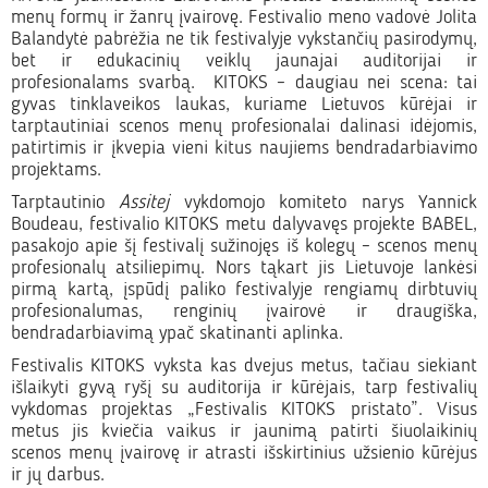
menų formų ir žanrų įvairovę. Festivalio meno vadovė Jolita
Balandytė pabrėžia ne tik festivalyje vykstančių pasirodymų,
bet ir edukacinių veiklų jaunajai auditorijai ir
profesionalams svarbą. KITOKS – daugiau nei scena: tai
gyvas tinklaveikos laukas, kuriame Lietuvos kūrėjai ir
tarptautiniai scenos menų profesionalai dalinasi idėjomis,
patirtimis ir įkvepia vieni kitus naujiems bendradarbiavimo
projektams.
Tarptautinio
Assitej
vykdomojo komiteto narys Yannick
Boudeau, festivalio KITOKS metu dalyvavęs projekte BABEL,
pasakojo apie šį festivalį sužinojęs iš kolegų – scenos menų
profesionalų atsiliepimų. Nors tąkart jis Lietuvoje lankėsi
pirmą kartą, įspūdį paliko festivalyje rengiamų dirbtuvių
profesionalumas, renginių įvairovė ir draugiška,
bendradarbiavimą ypač skatinanti aplinka.
Festivalis KITOKS vyksta kas dvejus metus, tačiau siekiant
išlaikyti gyvą ryšį su auditorija ir kūrėjais, tarp festivalių
vykdomas projektas „Festivalis KITOKS pristato”. Visus
metus jis kviečia vaikus ir jaunimą patirti šiuolaikinių
scenos menų įvairovę ir atrasti išskirtinius užsienio kūrėjus
ir jų darbus.