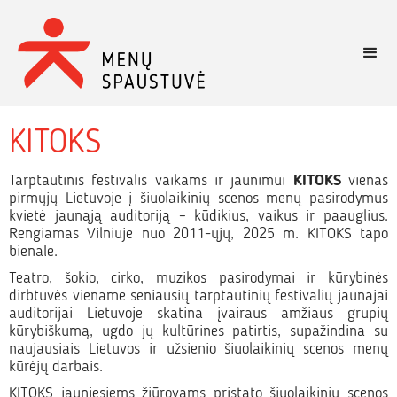
KITOKS
Tarptautinis festivalis vaikams ir jaunimui
KITOKS
vienas
pirmųjų Lietuvoje į šiuolaikinių scenos menų pasirodymus
kvietė jaunąją auditoriją – kūdikius, vaikus ir paauglius.
Rengiamas Vilniuje nuo 2011-ųjų, 2025 m. KITOKS tapo
bienale.
Teatro, šokio, cirko, muzikos pasirodymai ir kūrybinės
dirbtuvės viename seniausių tarptautinių festivalių jaunajai
auditorijai Lietuvoje skatina įvairaus amžiaus grupių
kūrybiškumą, ugdo jų kultūrines patirtis, supažindina su
naujausiais Lietuvos ir užsienio šiuolaikinių scenos menų
kūrėjų darbais.
KITOKS jauniesiems žiūrovams pristato šiuolaikinių scenos