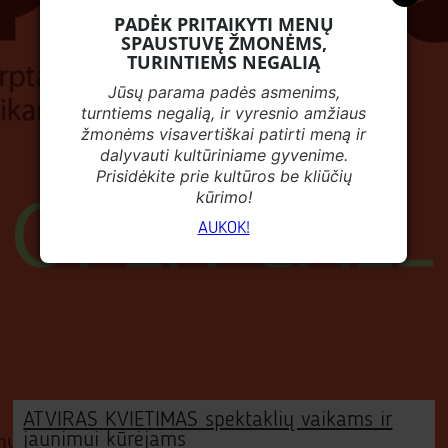
PADĖK PRITAIKYTI MENŲ
SPAUSTUVĘ ŽMONĖMS,
TURINTIEMS NEGALIĄ
Jūsų parama padės asmenims,
turntiems negalią, ir vyresnio amžiaus
žmonėms visavertiškai patirti meną ir
dalyvauti kultūriniame gyvenime.
Prisidėkite prie kultūros be kliūčių
kūrimo!
AUKOK!
ATVIRAS KVIETIMAS spektaklių vaikams ir
jaunimui kūrėjams