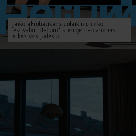
Laiko akrobatika: šiuolaikinio cirko
festivalio „Helium“ scenoje nematomas
laikas virs judesiu