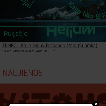
TEMPO | Kalle Nio & Fernando Melo (Suomija)
Šiuolaikinio cirko festivalis HELIUM
NAUJIENOS