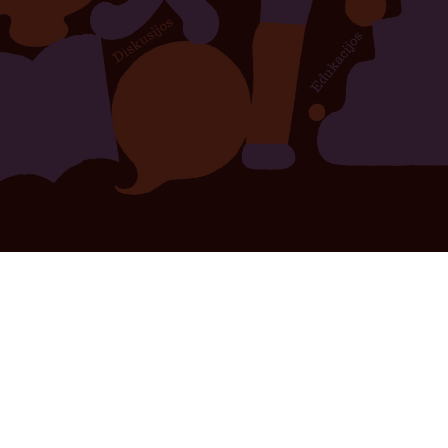
Menų spaustuvė skelbia konkursą ilgalaikiam
rezidavimui savo patalpose nuo 2027 m.
sausio 1 d.
Visos naujienos