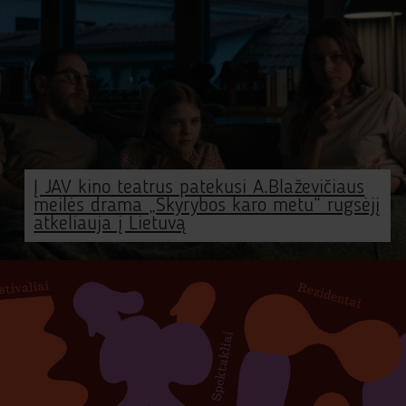
Į JAV kino teatrus patekusi A.Blaževičiaus
meilės drama „Skyrybos karo metu“ rugsėjį
atkeliauja į Lietuvą