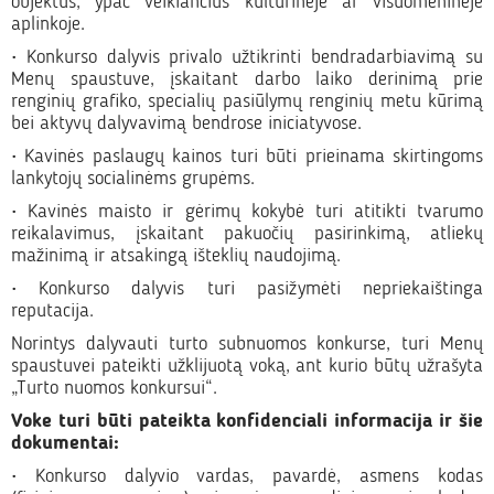
objektus, ypač veikiančius kultūrinėje ar visuomeninėje
aplinkoje.
• Konkurso dalyvis privalo užtikrinti bendradarbiavimą su
Menų spaustuve, įskaitant darbo laiko derinimą prie
renginių grafiko, specialių pasiūlymų renginių metu kūrimą
bei aktyvų dalyvavimą bendrose iniciatyvose.
• Kavinės paslaugų kainos turi būti prieinama skirtingoms
lankytojų socialinėms grupėms.
• Kavinės maisto ir gėrimų kokybė turi atitikti tvarumo
reikalavimus, įskaitant pakuočių pasirinkimą, atliekų
mažinimą ir atsakingą išteklių naudojimą.
• Konkurso dalyvis turi pasižymėti nepriekaištinga
reputacija.
Norintys dalyvauti turto subnuomos konkurse, turi Menų
spaustuvei pateikti užklijuotą voką, ant kurio būtų užrašyta
„Turto nuomos konkursui“.
Voke turi būti pateikta konfidenciali informacija ir šie
dokumentai:
• Konkurso dalyvio vardas, pavardė, asmens kodas