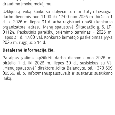
draudimo įmokų mokėjimu.
Užklijuotą voką konkurso dalyviai turi pristatyti tiesiogiai
darbo dienomis nuo 11:00 iki 17:00 nuo 2026 m. birželio 1
d. iki 2026 m. liepos 31 d. arba registruotu paštu konkurso
organizatorei adresu: Menų spaustuvė, Šiltadaržio g. 6, LT-
01124. Paskutinis paraiškų priėmimo terminas – 2026 m.
liepos 31 d. 17:00 val. Konkurso laimėtojo paskelbimas įvyks
2026 m. rugpjūčio 14 d.
Detalesnė informacija čia.
Patalpas galima apžiūrėti darbo dienomis nuo 2026 m.
birželio 1 d. iki 2026 m. liepos 30 d., susisiekus su VšĮ
„Menų spaustuvė“ direktore Jolita Balandyte, tel. +370 699
09556, el. p.
info@menuspaustuve.lt
ir susitarus susitikimo
laiką.