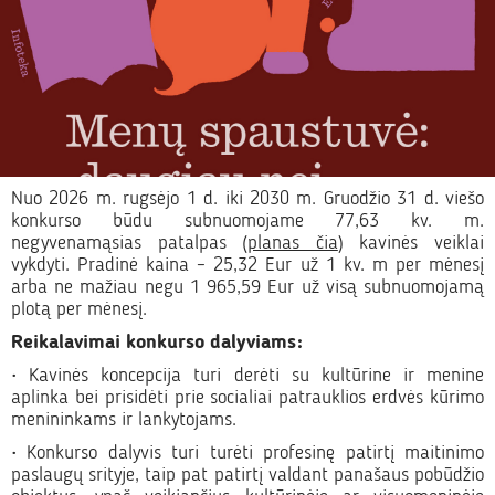
Nuo 2026 m. rugsėjo 1 d. iki 2030 m. Gruodžio 31 d. viešo
konkurso būdu subnuomojame 77,63 kv. m.
negyvenamąsias patalpas (
planas čia
) kavinės veiklai
vykdyti. Pradinė kaina – 25,32 Eur už 1 kv. m per mėnesį
arba ne mažiau negu 1 965,59 Eur už visą subnuomojamą
plotą per mėnesį.
Reikalavimai konkurso dalyviams:
• Kavinės koncepcija turi derėti su kultūrine ir menine
aplinka bei prisidėti prie socialiai patrauklios erdvės kūrimo
menininkams ir lankytojams.
• Konkurso dalyvis turi turėti profesinę patirtį maitinimo
paslaugų srityje, taip pat patirtį valdant panašaus pobūdžio